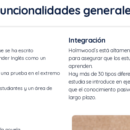
uncionalidades general
Integración
e se ha escrito
Holmwood´s está altament
ender Inglés como un
para asegurar que los est
aprenden.
on una prueba en el extremo
Hay más de 30 tipos diferen
estudia se introduce en eje
estudiantes y un área de
que el conocimiento pasivo
largo plazo.
la novela.