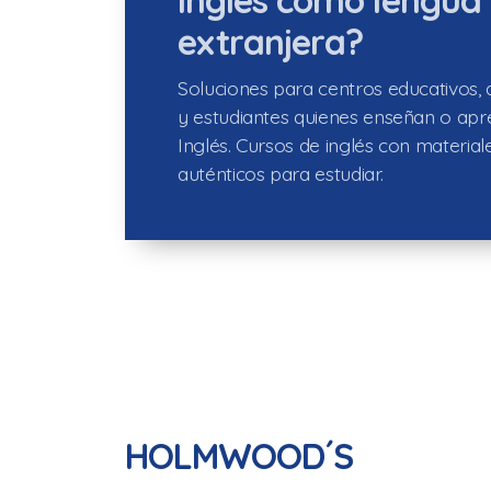
extranjera?
Soluciones para centros educativos,
y estudiantes quienes enseñan o ap
Inglés. Cursos de inglés con material
auténticos para estudiar.
HOLMWOOD´S