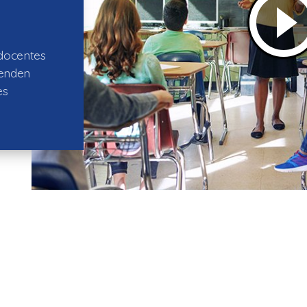
 docentes
renden
es