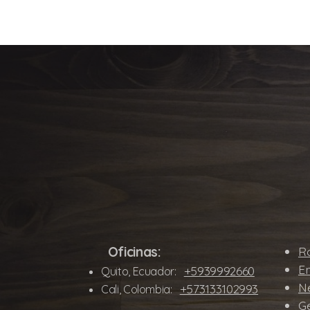
Oficinas:
Ro
E
+5939992660
Quito, Ecuador:
N
+573133102993
Cali, Colombia:
Ge